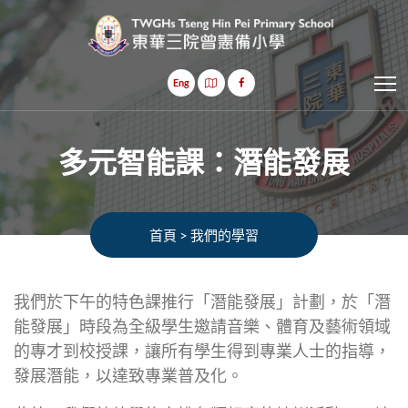
T
Eng
多元智能課：潛能發展
首頁
>
我們的學習
我們於下午的特色課推行「潛能發展」計劃，於「潛
能發展」時段為全級學生邀請音樂、體育及藝術領域
的專才到校授課，讓所有學生得到專業人士的指導，
發展潛能，以達致專業普及化。