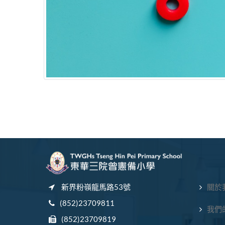
新界粉嶺龍馬路53號
關於
(852)23709811
我們
(852)23709819