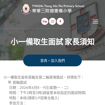
Tog
Eng
⼩⼀備取⽣⾯試 家⻑須知
首頁
>
加入我們
⼩⼀備取⽣設有⾸輪及第⼆輪兩場⾯試，詳情如下：
甲. ⾸輪⾯試
⽇期：2026年6⽉8、9⽇(星期⼀、⼆)
時間：下午2時⾄5時(請留意本校指定的⾯試時間)
地點：本校(請經1/F迎會台進⼊)
參加⽅法：