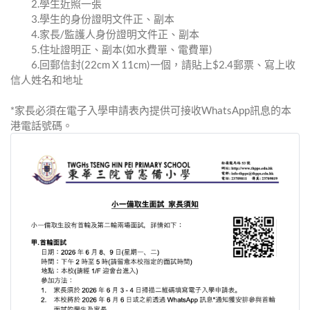
2.學⽣近照⼀張
3.學⽣的⾝份證明⽂件正、副本
4.家⻑/監護⼈⾝份證明⽂件正、副本
5.住址證明正、副本(如⽔費單、電費單)
6.回郵信封(22cm X 11cm)⼀個，請貼上$2.4郵票、寫上收
信⼈姓名和地址
*家⻑必須在電⼦⼊學申請表內提供可接收WhatsApp訊息的本
港電話號碼。