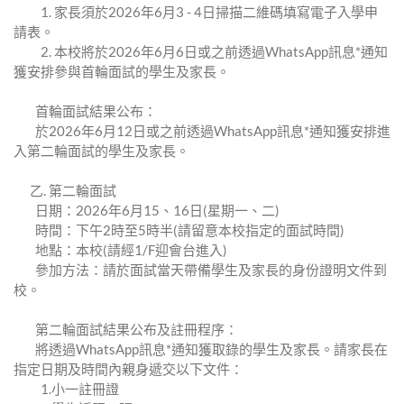
1. 家⻑須於2026年6⽉3 - 4⽇掃描⼆維碼填寫電⼦⼊學申
請表。
2. 本校將於2026年6⽉6⽇或之前透過WhatsApp訊息*通知
獲安排參與⾸輪⾯試的學⽣及家⻑。
⾸輪⾯試結果公布：
於2026年6⽉12⽇或之前透過WhatsApp訊息*通知獲安排進
⼊第⼆輪⾯試的學⽣及家⻑。
⼄. 第⼆輪⾯試
⽇期：2026年6⽉15、16⽇(星期⼀、⼆)
時間：下午2時⾄5時半(請留意本校指定的⾯試時間)
地點：本校(請經1/F迎會台進⼊)
參加⽅法：請於⾯試當天帶備學⽣及家⻑的⾝份證明⽂件到
校。
第⼆輪⾯試結果公布及註冊程序：
將透過WhatsApp訊息*通知獲取錄的學⽣及家⻑。請家⻑在
指定⽇期及時間內親⾝遞交以下⽂件：
1.⼩⼀註冊證