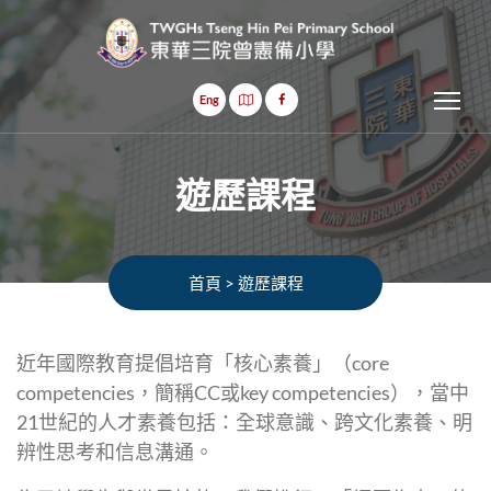
Tog
Eng
遊歷課程
首頁
>
遊歷課程
近年國際教育提倡培育「核心素養」（core
competencies，簡稱CC或key competencies），當中
21世紀的人才素養包括：全球意識、跨文化素養、明
辨性思考和信息溝通。