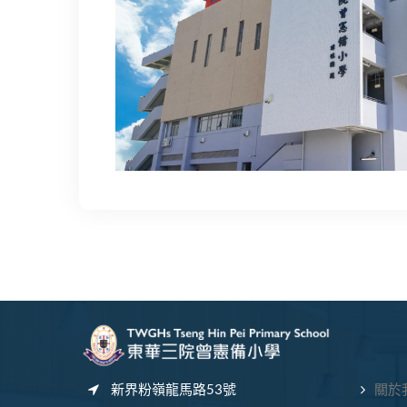
新界粉嶺龍馬路53號
關於