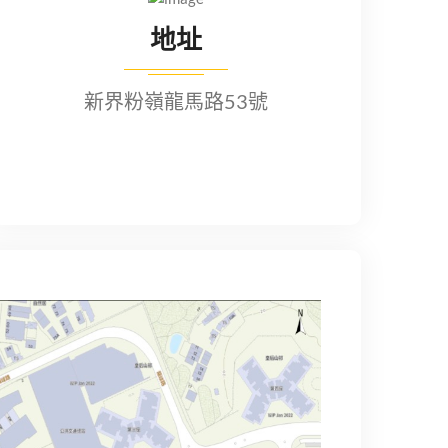
地址
新界粉嶺龍馬路53號