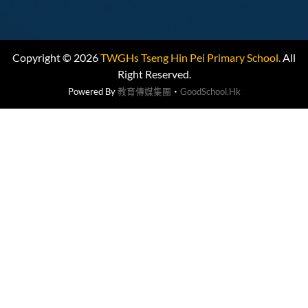
Copyright © 2026
TWGHs Tseng Hin Pei Primary School.
All
Right Reserved.
Powered By
教育傳媒集團
‧
GoodSchool.hk