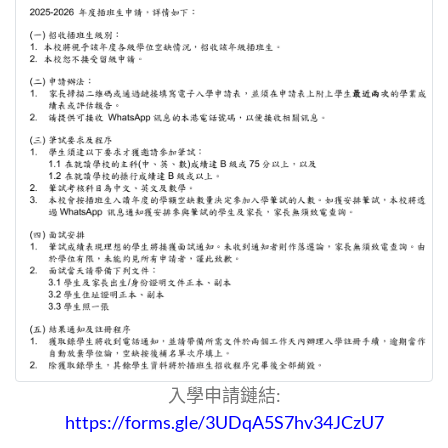
入學申請鏈結
:
https://forms.gle/3UDqA5S7hv34JCzU7