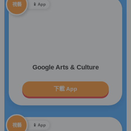
視藝
📱 App
Google Arts & Culture
下載 App
視藝
📱 App