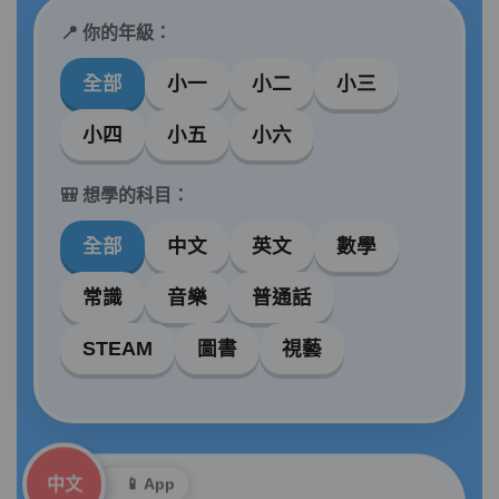
📍 你的年級：
全部
小一
小二
小三
小四
小五
小六
🎒 想學的科目：
全部
中文
英文
數學
常識
音樂
普通話
STEAM
圖書
視藝
中文
📱 App