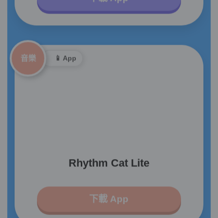
音樂
📱 App
Rhythm Cat Lite
下載 App