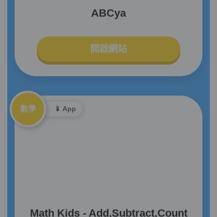
ABCya
開啟網站
數學
📱 App
Math Kids - Add,Subtract,Count