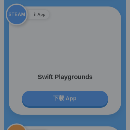
STEAM
📱 App
Swift Playgrounds
下載 App