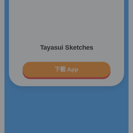
Tayasui Sketches
下載 App