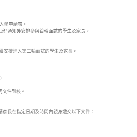
電⼦⼊學申請表。
pp訊息*通知獲安排參與⾸輪⾯試的學⽣及家⻑。
*通知獲安排進⼊第⼆輪⾯試的學⽣及家⻑。
)
明⽂件到校。
。請家⻑在指定⽇期及時間內親⾝遞交以下⽂件：