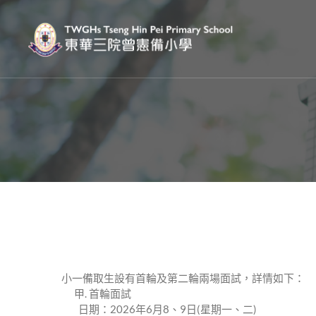
⼩⼀備取⽣設有⾸輪及第⼆輪兩場⾯試，詳情如下：
甲. ⾸輪⾯試
⽇期：2026年6⽉8、9⽇(星期⼀、⼆)