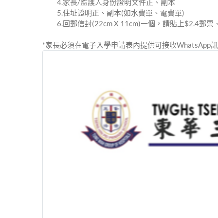
4.家⻑/監護⼈⾝份證明⽂件正、副本
5.住址證明正、副本(如⽔費單、電費單)
6.回郵信封(22cm X 11cm)⼀個，請貼上$2.4
*家⻑必須在電⼦⼊學申請表內提供可接收WhatsAp