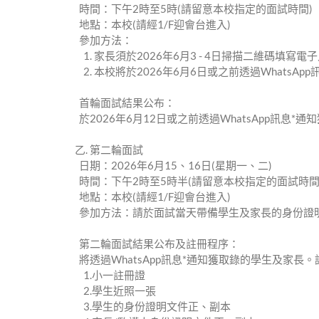
時間：下午2時⾄5時(請留意本校指定的⾯試時間)
地點：本校(請經1/F迎會台進⼊)
參加⽅法：
1. 家⻑須於2026年6⽉3 - 4⽇掃描⼆維碼填寫
2. 本校將於2026年6⽉6⽇或之前透過WhatsA
⾸輪⾯試結果公布：
於2026年6⽉12⽇或之前透過WhatsApp訊息
⼄. 第⼆輪⾯試
⽇期：2026年6⽉15、16⽇(星期⼀、⼆)
時間：下午2時⾄5時半(請留意本校指定的⾯試時間
地點：本校(請經1/F迎會台進⼊)
參加⽅法：請於⾯試當天帶備學⽣及家⻑的⾝份證
第⼆輪⾯試結果公布及註冊程序：
將透過WhatsApp訊息*通知獲取錄的學⽣及家⻑
1.⼩⼀註冊證
2.學⽣近照⼀張
3.學⽣的⾝份證明⽂件正、副本