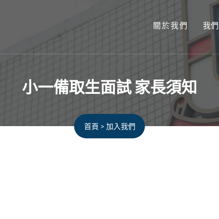
關於我們
我們
⼩⼀備取⽣⾯試 家⻑須知
首頁
>
加入我們