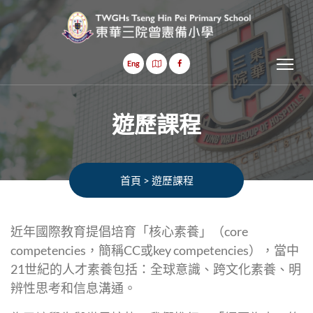
Tog
Eng
遊歷課程
首頁
>
遊歷課程
近年國際教育提倡培育「核心素養」（core
competencies，簡稱CC或key competencies），當中
21世紀的人才素養包括：全球意識、跨文化素養、明
辨性思考和信息溝通。