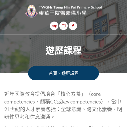
Tog
Eng
遊歷課程
首頁
>
遊歷課程
近年國際教育提倡培育「核心素養」（core
competencies，簡稱CC或key competencies），當中
21世紀的人才素養包括：全球意識、跨文化素養、明
辨性思考和信息溝通。