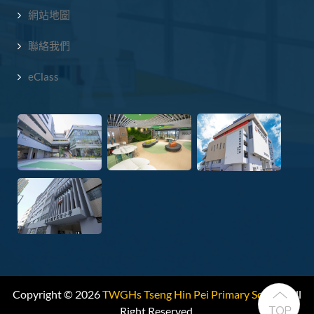
網站地圖
聯絡我們
eClass
Copyright © 2026
TWGHs Tseng Hin Pei Primary School.
All
Right Reserved.