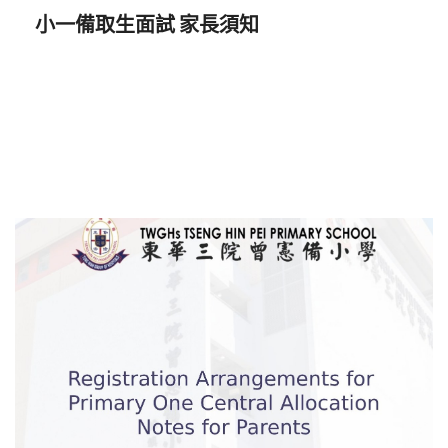
⼩⼀備取⽣⾯試 家⻑須知